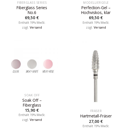
FIBERGLASS SERIES
MODELLIERGELE
Fiberglass Series
Perfection-Gel –
No.6
Hochviskos, klar
69,50
€
69,50
€
Enthält 19% MwSt.
Enthält 19% MwSt.
zzgl.
Versand
zzgl.
Versand
SOAK OFF
Soak Off –
Fiberglass
15,90
€
FRÄSER
Enthält 19% MwSt.
Hartmetall-Fräser
zzgl.
Versand
27,00
€
Enthält 19% MwSt.