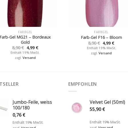
FARBGEL
FARBGEL
Farb-Gel MG21 – Bordeaux
Farb-Gel F16 – Bloom
Gold
8,90
€
4,99
€
8,90
€
4,99
€
Enthält 19% MwSt.
Enthält 19% MwSt.
zzgl.
Versand
zzgl.
Versand
TSELLER
EMPFOHLEN
Jumbo-Feile, weiss
Velvet Gel (50ml)
100/180
55,90
€
0,76
€
Enthält 19% MwSt.
Enthält 19% MwSt.
zzgl.
Versand
zzgl.
Versand