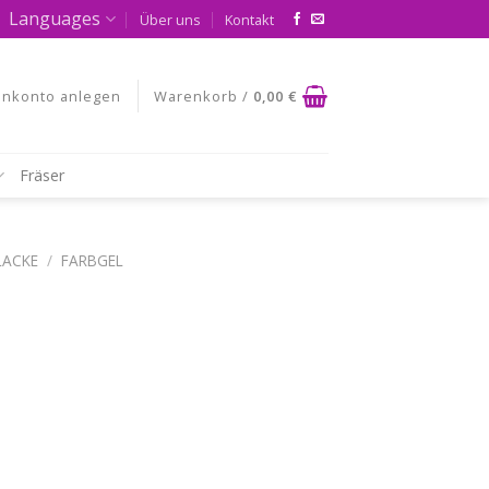
Languages
Über uns
Kontakt
nkonto anlegen
Warenkorb /
0,00
€
Fräser
LACKE
/
FARBGEL