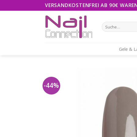
Skip
VERSANDKOSTENFREI AB 90€ WARE
to
content
Suche
nach:
Gele & L
-44%