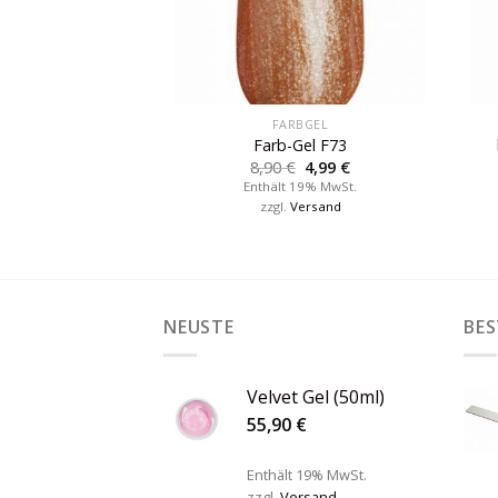
RBGEL
FARBGEL
 F17 – Rot
Farb-Gel F73
4,99
€
8,90
€
4,99
€
 19% MwSt.
Enthält 19% MwSt.
Versand
zzgl.
Versand
NEUSTE
BES
Velvet Gel (50ml)
55,90
€
Enthält 19% MwSt.
zzgl.
Versand