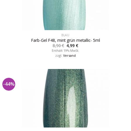
BLAU
Farb-Gel F48, mint grün metallic- 5ml
8,90
€
4,99
€
Enthält 19% MwSt.
zzgl.
Versand
-44%