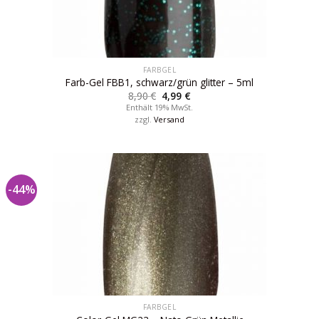
FARBGEL
Farb-Gel FBB1, schwarz/grün glitter – 5ml
8,90
€
4,99
€
Enthält 19% MwSt.
zzgl.
Versand
-44%
FARBGEL