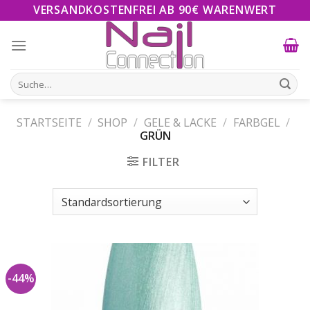
Skip
VERSANDKOSTENFREI AB 90€ WARENWERT
to
content
Suche
nach:
STARTSEITE
/
SHOP
/
GELE & LACKE
/
FARBGEL
/
GRÜN
FILTER
-44%