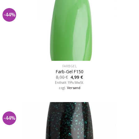
-44%
FARBGEL
Farb-Gel F150
8,90
€
4,99
€
Enthält 19% MwSt.
zzgl.
Versand
-44%