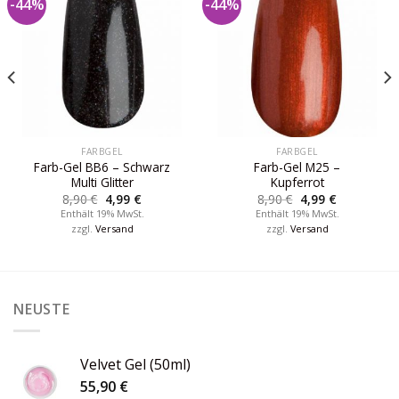
-44%
-44%
FARBGEL
FARBGEL
Farb-Gel BB6 – Schwarz
Farb-Gel M25 –
Multi Glitter
Kupferrot
8,90
€
4,99
€
8,90
€
4,99
€
Enthält 19% MwSt.
Enthält 19% MwSt.
zzgl.
Versand
zzgl.
Versand
NEUSTE
Velvet Gel (50ml)
55,90
€