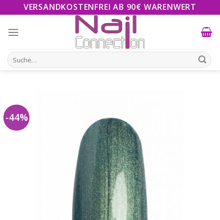
Skip
VERSANDKOSTENFREI AB 90€ WARENWERT
to
content
Suche
nach:
-44%