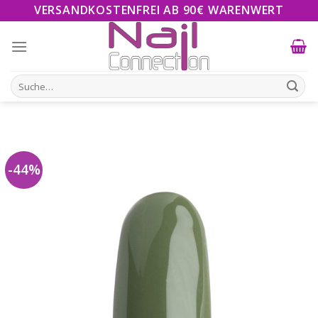
Skip
VERSANDKOSTENFREI AB 90€ WARENWERT
to
content
Suche
nach:
-44%