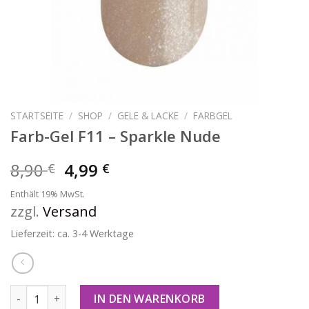
STARTSEITE
/
SHOP
/
GELE & LACKE
/
FARBGEL
Farb-Gel F11 – Sparkle Nude
8,90
4,99
€
€
Enthält 19% MwSt.
zzgl.
Versand
Lieferzeit: ca. 3-4 Werktage
Farb-Gel F11 - Sparkle Nude Menge
IN DEN WARENKORB