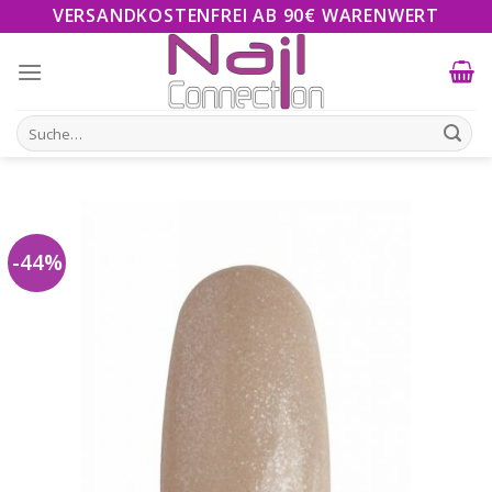
Skip
VERSANDKOSTENFREI AB 90€ WARENWERT
to
content
Suche
nach:
-44%