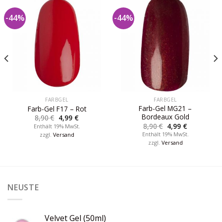
-44%
-44%
FARBGEL
FARBGEL
Farb-Gel MG21 –
Farb-Gel F17 – Rot
Bordeaux Gold
8,90
€
4,99
€
8,90
€
4,99
€
Enthält 19% MwSt.
Enthält 19% MwSt.
zzgl.
Versand
zzgl.
Versand
NEUSTE
Velvet Gel (50ml)