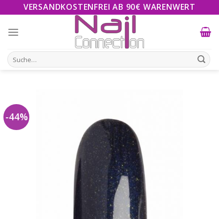
Skip
VERSANDKOSTENFREI AB 90€ WARENWERT
to
content
Suche
nach:
-44%