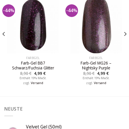
-44%
-44%
FARBGEL
FARBGEL
Farb-Gel BB7
Farb-Gel MG26 –
Schwarz/Fuchsia Glitter
Nightsky Purple
8,90
€
4,99
€
8,90
€
4,99
€
Enthält 19% MwSt.
Enthält 19% MwSt.
zzgl.
Versand
zzgl.
Versand
NEUSTE
Velvet Gel (50ml)