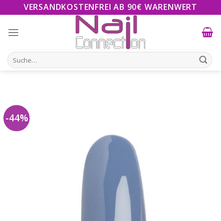
Skip
VERSANDKOSTENFREI AB 90€ WARENWERT
to
content
Suche
nach:
-44%