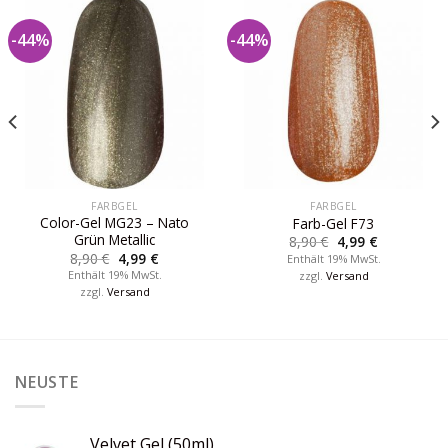
-44%
-44%
FARBGEL
FARBGEL
Color-Gel MG23 – Nato
Farb-Gel F73
Grün Metallic
8,90
€
4,99
€
8,90
€
4,99
€
Enthält 19% MwSt.
Enthält 19% MwSt.
zzgl.
Versand
zzgl.
Versand
NEUSTE
Velvet Gel (50ml)