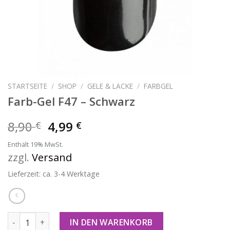
STARTSEITE
/
SHOP
/
GELE & LACKE
/
FARBGEL
Farb-Gel F47 – Schwarz
8,90
4,99
€
€
Enthält 19% MwSt.
zzgl.
Versand
Lieferzeit: ca. 3-4 Werktage
Farb-Gel F47 - Schwarz Menge
IN DEN WARENKORB