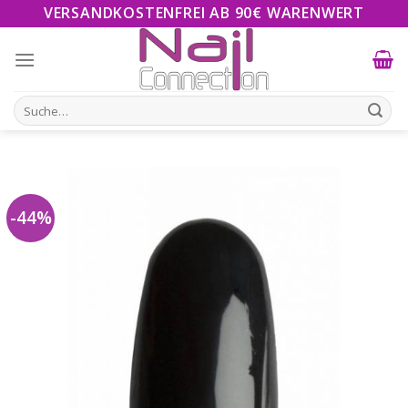
Skip
VERSANDKOSTENFREI AB 90€ WARENWERT
to
content
Suche
nach:
-44%