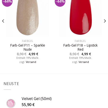
-44%
-44%
FARBGEL
FARBGEL
Farb-Gel F11 – Sparkle
Farb-Gel F18 – Lipstick
Nude
Red
8,90
€
4,99
€
8,90
€
4,99
€
Enthält 19% MwSt.
Enthält 19% MwSt.
zzgl.
Versand
zzgl.
Versand
NEUSTE
Velvet Gel (50ml)
55,90
€