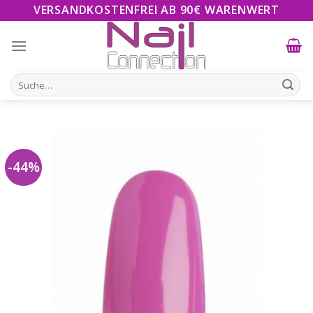
Skip
VERSANDKOSTENFREI AB 90€ WARENWERT
to
content
Suche
nach:
-44%