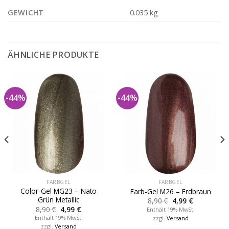
GEWICHT
0.035 kg
ÄHNLICHE PRODUKTE
-44%
-44%
FARBGEL
FARBGEL
Color-Gel MG23 – Nato
Farb-Gel M26 – Erdbraun
Grün Metallic
8,90
€
4,99
€
8,90
€
4,99
€
Enthält 19% MwSt.
Enthält 19% MwSt.
zzgl.
Versand
zzgl.
Versand