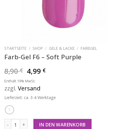
STARTSEITE
/
SHOP
/
GELE & LACKE
/
FARBGEL
Farb-Gel F6 – Soft Purple
8,90
4,99
€
€
Enthält 19% MwSt.
zzgl.
Versand
Lieferzeit: ca. 3-4 Werktage
Farb-Gel F6 - Soft Purple Menge
IN DEN WARENKORB