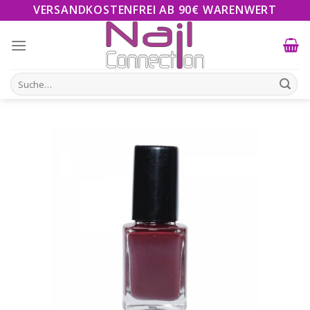
Skip
VERSANDKOSTENFREI AB 90€ WARENWERT
to
content
Suche
nach: