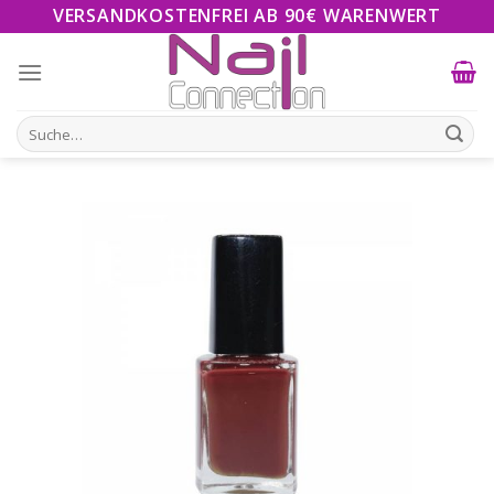
Skip
VERSANDKOSTENFREI AB 90€ WARENWERT
to
content
Suche
nach: