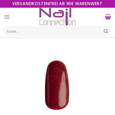
Skip
VERSANDKOSTENFREI AB 90€ WARENWERT
to
content
Suche
nach: