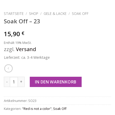
STARTSEITE
/
SHOP
/
GELE & LACKE
/
SOAK OFF
Soak Off – 23
15,90
€
Enthält 19% MwSt.
zzgl.
Versand
Lieferzeit: ca. 3-4 Werktage
Soak Off - 23 Menge
IN DEN WARENKORB
Artikelnummer:
SO23
Kategorien:
"Red is not a color"
,
Soak Off