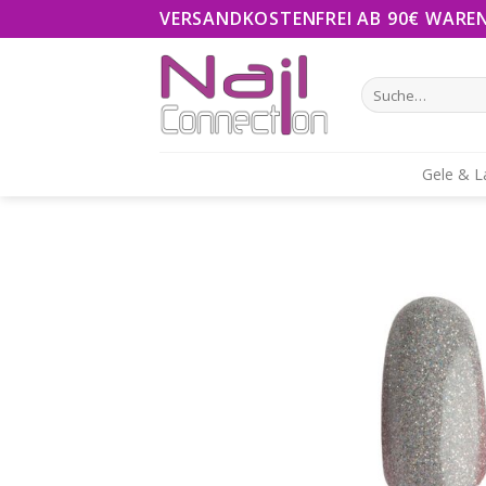
Skip
VERSANDKOSTENFREI AB 90€ WARE
to
content
Suche
nach:
Gele & L