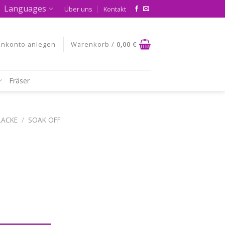
Languages
Über uns
Kontakt
nkonto anlegen
Warenkorb /
0,00
€
Fräser
LACKE
/
SOAK OFF