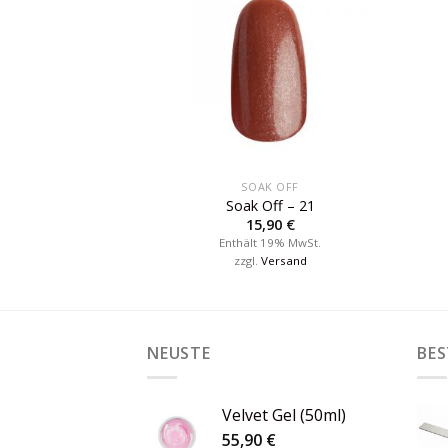
K OFF
SOAK OFF
Off – 4
Soak Off – 21
,90
€
15,90
€
 19% MwSt.
Enthält 19% MwSt.
Versand
zzgl.
Versand
NEUSTE
BES
Velvet Gel (50ml)
55,90
€