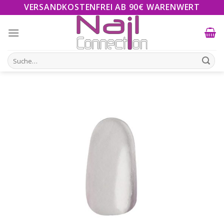
Skip
VERSANDKOSTENFREI AB 90€ WARENWERT
to
content
Suche
nach: