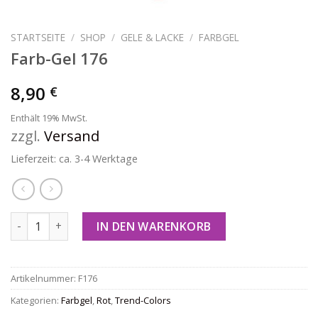
STARTSEITE
/
SHOP
/
GELE & LACKE
/
FARBGEL
Farb-Gel 176
8,90
€
Enthält 19% MwSt.
zzgl.
Versand
Lieferzeit: ca. 3-4 Werktage
Farb-Gel 176 Menge
IN DEN WARENKORB
Artikelnummer:
F176
Kategorien:
Farbgel
,
Rot
,
Trend-Colors